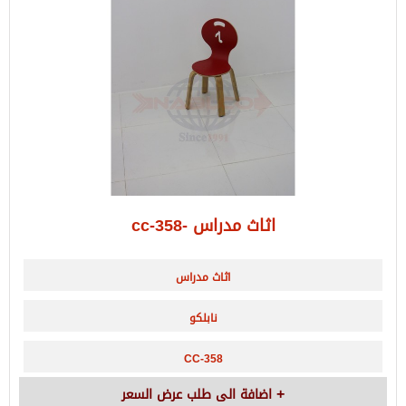
اثاث مدراس -cc-358
اثاث مدراس
نابلكو
CC-358
اضافة الى طلب عرض السعر