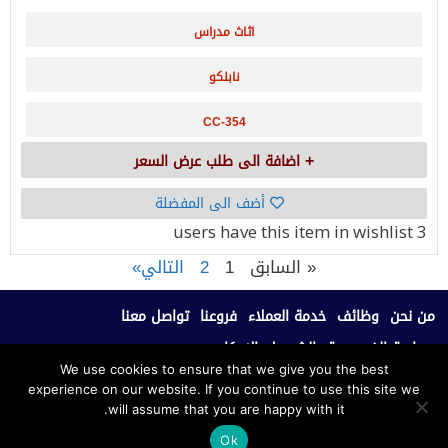
اثاث مدراس
نابلكو
CC-354
اضافة الى طلب عرض السعر
أضف الى المفضلة
have this item in wishlist
3 users
« السابق
1
2
التالي»
من نحن
وظائف
خدمة العملاء
فروعنا
تواصل معنا
سياسة الخصوصية
الشروط والاحكام
We use cookies to ensure that we give you the best
experience on our website. If you continue to use this site we
جميع الحقوق محفوظة © 2020، نابلكو للأثاث المكتبي.
will assume that you are happy with it.
Ok
بدعم من فريق سكوب للتطوير