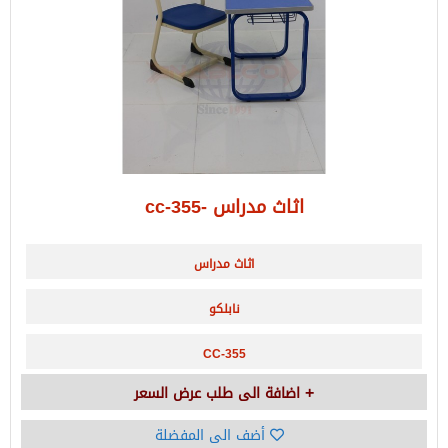
اثاث مدراس -cc-355
اثاث مدراس
نابلكو
CC-355
اضافة الى طلب عرض السعر
أضف الى المفضلة