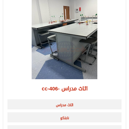
اثاث مدراس -cc-406
اثاث مدراس
نابلكو