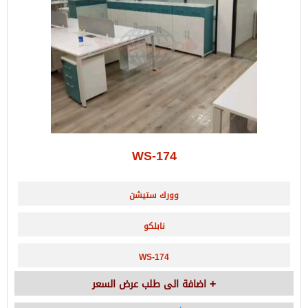
WS-174
وورك ستيشن
نابلكو
WS-174
اضافة الى طلب عرض السعر