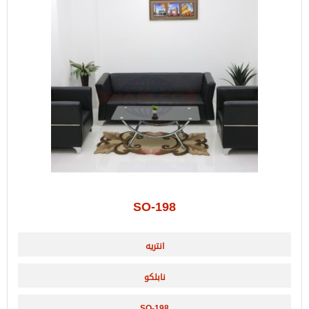
SO-198
انتريه
نابلكو
SO-198