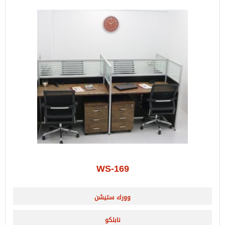
WS-169
وورك ستيشن
نابلكو