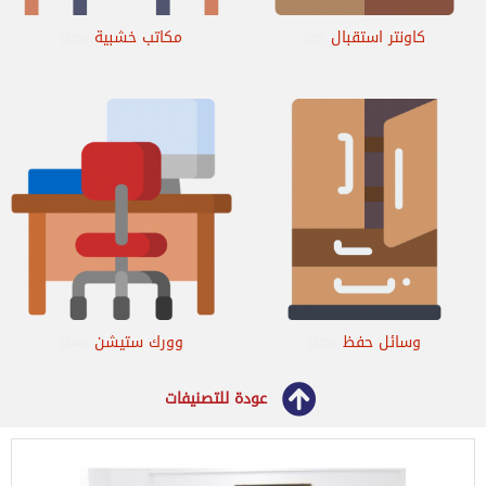
كاونتر استقبال
مكاتب خشبية
(289)
(89)
وسائل حفظ
وورك ستيشن
(146)
(129)
عودة للتصنيفات