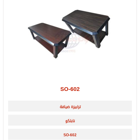
SO-602
ترابيزة ضيافة
نابلكو
SO-602