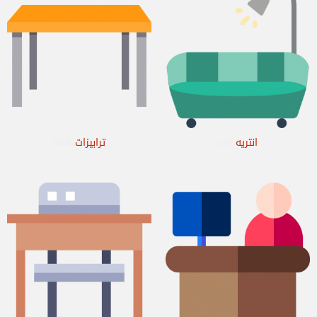
انتريه
ترابيزات
(223)
(90)