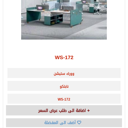
WS-172
وورك ستيشن
نابلكو
WS-172
اضافة الى طلب عرض السعر
أضف الى المفضلة