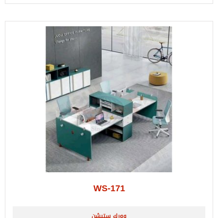
WS-171
وورك ستيشن