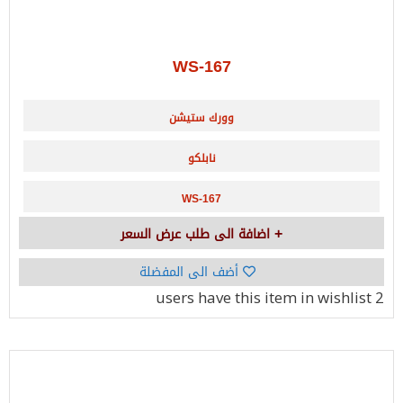
WS-167
وورك ستيشن
نابلكو
WS-167
اضافة الى طلب عرض السعر
أضف الى المفضلة
have this item in wishlist
2 users