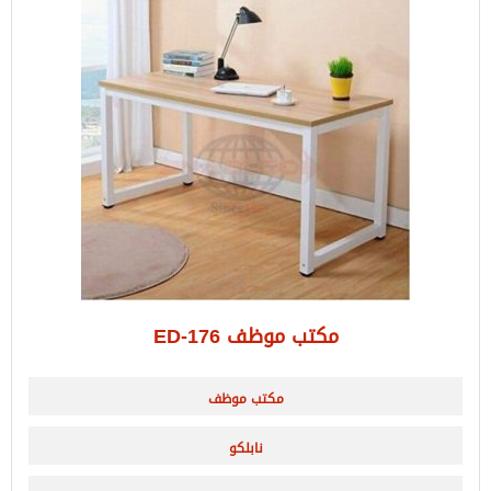
مكتب موظف ED-176
مكتب موظف
نابلكو