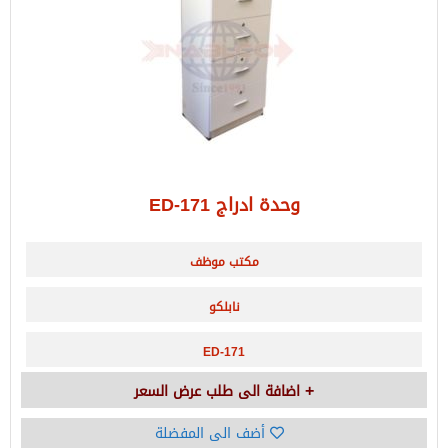
وحدة ادراج ED-171
مكتب موظف
نابلكو
ED-171
اضافة الى طلب عرض السعر
أضف الى المفضلة