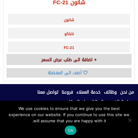
شانون FC-21
شانون
نابلكو
FC-21
اضافة الى طلب عرض السعر
أضف الى المفضلة
من نحن
وظائف
خدمة العملاء
فروعنا
تواصل معنا
سياسة الخصوصية
الشروط والاحكام
We use cookies to ensure that we give you the best
experience on our website. If you continue to use this site we
جميع الحقوق محفوظة © 2020، نابلكو للأثاث المكتبي.
will assume that you are happy with it.
Ok
بدعم من فريق سكوب للتطوير