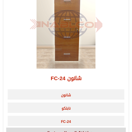
شانون FC-24
شانون
نابلكو
FC-24