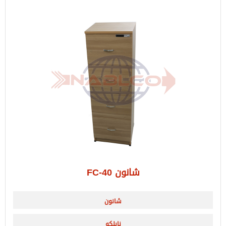
شانون FC-40
شانون
نابلكو