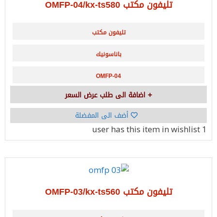
تليفون مكتب OMFP-04/kx-ts580
تليفون مكتب
باناسونيك
OMFP-04
اضافة الى طلب عرض السعر
أضف الى المفضلة
has this item in wishlist
1 user
تليفون مكتب OMFP-03/kx-ts560