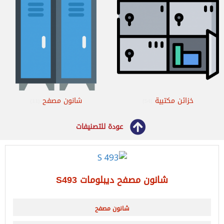
خزائن مكتبية
شانون مصفح
(11)
(54)
عودة للتصنيفات
شانون مصفح ديبلومات S493
شانون مصفح