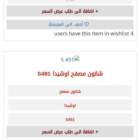
اضافة الى طلب عرض السعر
أضف الى المفضلة
have this item in wishlist
4 users
شانون مصفح اوشيدا S491
شانون مصفح
اوشيدا
S491
اضافة الى طلب عرض السعر