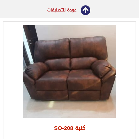
عودة للتصنيفات
كنبة SO-208