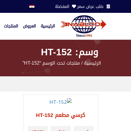
طلب عرض سعر
المفضلة
الرئيسية
العروض
المنتجات
وسم: HT-152
الرئيسية
/ منتجات تحت الوسم “HT-152”
كرسي مطعم HT-152