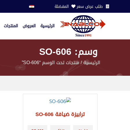
طلب عرض سعر
المفضلة
الرئيسية
العروض
المنتجات
وسم: SO-606
الرئيسية
/ منتجات تحت الوسم “SO-606”
ترابيزة ضيافة SO-606