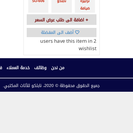
ترابيزة
نابلكو
SO-606
ضيافة
اضافة الى طلب عرض السعر
أضف الى المفضلة
have this item in
2 users
wishlist
من نحن
وظائف
خدمة العملاء
فر
جميع الحقوق محفوظة © 2020، نابلكو للأثاث المكتبي.