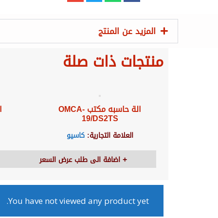
المزيد عن المنتج
منتجات ذات صلة
الة حاسبه مكتب OMCA-
19/DS2TS
العلامة التجارية:
كاسيو
اضافة الى طلب عرض السعر
You have not viewed any product yet.