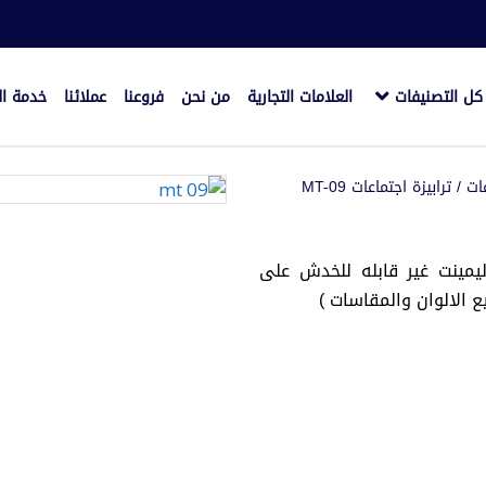
كل التصنيفات
العلامات التجارية
من نحن
فروعنا
عملائنا
خدمة ال
عات
/ ترابيزة اجتماعات MT-09
شب MDFايطالي قشره ليمينت غير قابله للخدش على
الالوان والمقاسات )