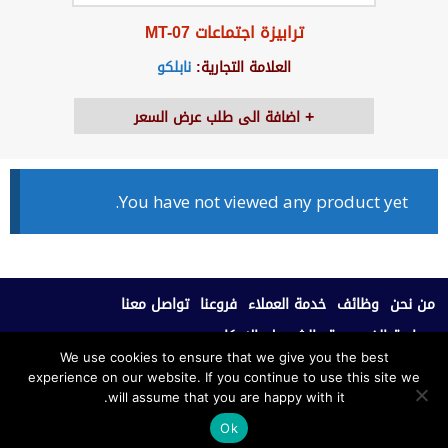
ترابيزة اجتماعات MT-07
العلامة التجارية:
نابلكو
اضافة الى طلب عرض السعر
You have not viewed any product yet.
من نحن
وظائف
خدمة العملاء
فروعنا
تواصل معنا
سياسة الخصوصية
الشروط والاحكام
We use cookies to ensure that we give you the best
experience on our website. If you continue to use this site we
جميع الحقوق محفوظة © 2020، نابلكو للأثاث المكتبي.
will assume that you are happy with it.
Ok
بدعم من فريق سكوب للتطوير