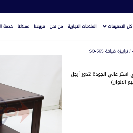
كل التصنيفات
العلامات التجارية
من نحن
فروعنا
عملائنا
خدمة ال
/ ترابيزة ضيافة SO-565
ترابيزة ضيافة خشب طبيعي قشرة طبيعي دهان بولي استر عالي الجودة 2دور أرجل