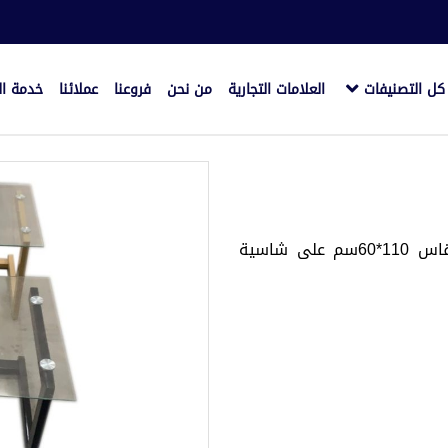
كل التصنيفات
العلامات التجارية
من نحن
فروعنا
عملائنا
خدمة ال
ترابيزة ضيافة قرصة زجاج 10مم شطف كمبيوتر مقاس 110*60سم على شاسية