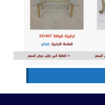
ترابيزة ضيافة SO-607
العلامة التجارية:
نابلكو
السعر
اضافة الى طلب عرض السعر