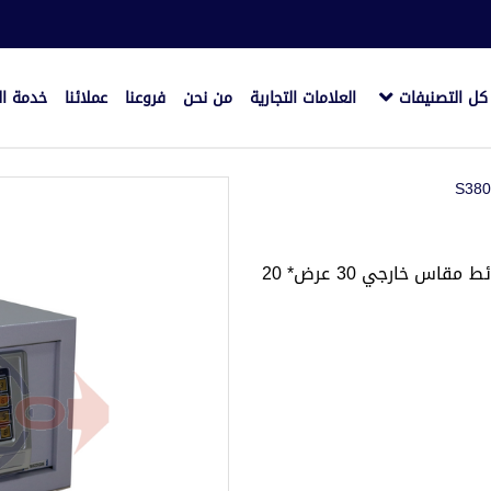
كل التصنيفات
العلامات التجارية
من نحن
فروعنا
عملائنا
خدمة ال
خزينة غرف ديجيتال و كالون و2 مسمار للتثبيت ف الحائط مقاس خارجي 30 عرض* 20