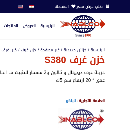
طلب عرض سعر
المفضلة
الرئيسية
العروض
المنتجات
الرئيسية
/
خزائن حديدية
/
غير مصفحة
/
خزن غرف
/ خزن غرف S380
خزن غرف S380
عمق * 20 ارتفاع سم 5ك
العلامة التجارية:
نابلكو