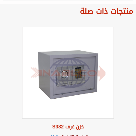
منتجات ذات صلة
خزن غرف S382