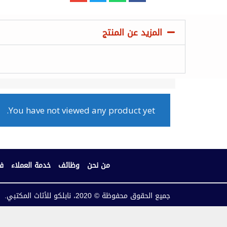
المزيد عن المنتج
You have not viewed any product yet.
من نحن
وظائف
خدمة العملاء
فر
جميع الحقوق محفوظة © 2020، نابلكو للأثاث المكتبي.