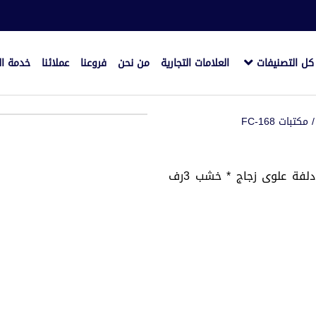
كل التصنيفات
العلامات التجارية
من نحن
فروعنا
عملائنا
خدمة ال
 مكتبات FC-168
مكتبة خشب mdf قشرة طبيعى 3 دلفة سفلى و3 دلفة علوى زجاج * خشب 3رف