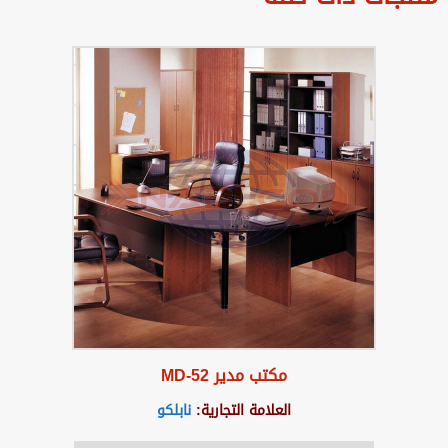
مكتب مدير MD-52
العلامة التجارية:
نابلكو