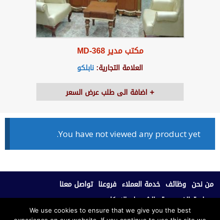
مكتب مدير MD-368
العلامة التجارية:
نابلكو
اضافة الى طلب عرض السعر
You have not viewed any product yet.
من نحن
وظائف
خدمة العملاء
فروعنا
تواصل معنا
سياسة الخصوصية
الشروط والاحكام
We use cookies to ensure that we give you the best