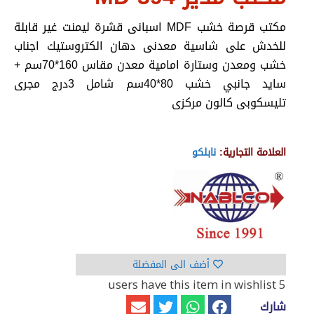
مكتب قرصة خشب MDF اسبانى قشرة ليمنت غير قابلة
للخدش على شاسية معدنى دهان الكتروستيك اجناب
خشب ومعدن وستارة امامية معدن مقاس 160*70سم +
سايد جانبي خشب 80*40سم شامل 3درج مجرى
تليسكوبى كالون مركزى
العلامة التجارية:
نابلكو
أضف الى المفضلة
have this item in wishlist
5 users
شارك