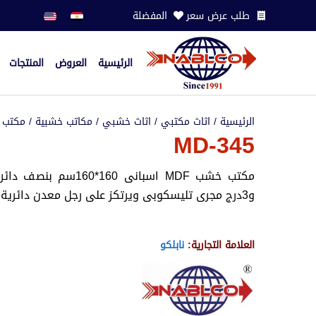
طلب عرض سعر
المفضلة
الرئيسية
العروض
المنتجات
الرئيسية
/
اثاث مكتبي
/
اثاث خشبي
/
مكاتب خشبية
/
مكتب م
MD-345
مكتب خشب MDF اسبانى 60
و3درج مجرى تليسكوبى ويرتكز على رجل معدن دائرية
العلامة التجارية:
نابلكو