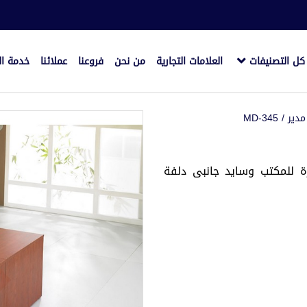
كل التصنيفات
العلامات التجارية
من نحن
فروعنا
عملائنا
خدمة ال
دير
/ MD-345
1*160سم بنصف دائرة للمكتب وسايد جانبى دلفة