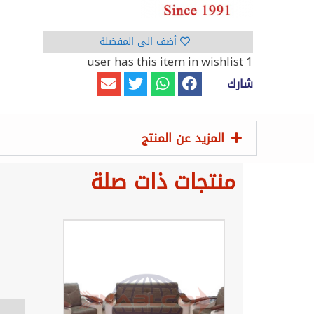
أضف الى المفضلة
has this item in wishlist
1 user
شارك
المزيد عن المنتج
منتجات ذات صلة