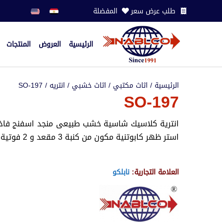
طلب عرض سعر
المفضلة
الرئيسية
العروض
المنتجات
الرئيسية
/
اثاث مكتبي
/
اثاث خشبي
/
انتريه
/ SO-197
SO-197
انترية كلاسيك شاسية خشب طبيعى منجد اسفنج فاخر
استر ظهر كابوتنية مكون من كنبة 3 مقعد و 2 فوتية +ترابيزة خشب طبيعى 100سم
العلامة التجارية:
نابلكو