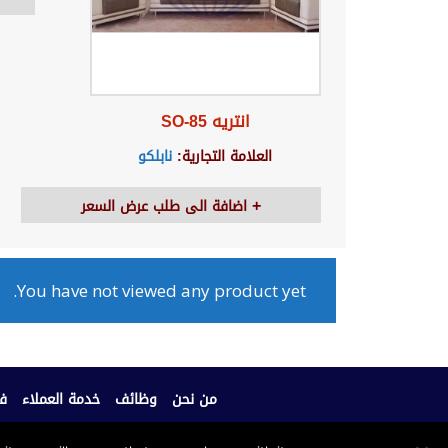
انتريه SO-85
العلامة التجارية:
نابلكو
اضافة الى طلب عرض السعر
You have not viewed any product yet.
من نحن
وظائف
خدمة العملاء
فر