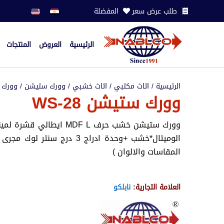
طلب عرض سعر
المفضلة
الرئيسية
العروض
المنتجات
الرئيسية
/
اثاث مكتبي
/
اثاث خشبي
/
وورك ستيشن
/ وورك ست
وورك ستيشن WS-28
وورك ستيشن خشب حرف MDF L ا
الوميتال*خشب +وحدة ادراج 3 درج
المقاسات والالوان )
العلامة التجارية:
نابلكو