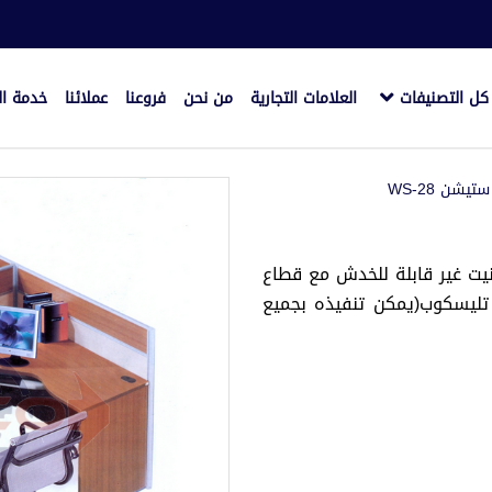
كل التصنيفات
العلامات التجارية
من نحن
فروعنا
عملائنا
خدمة ال
يشن WS-28
يطالي قشرة لمينيت غير قابلة للخدش مع قطاع
 سنتر لوك مجرى تليسكوب(يمكن تنفيذه بجميع